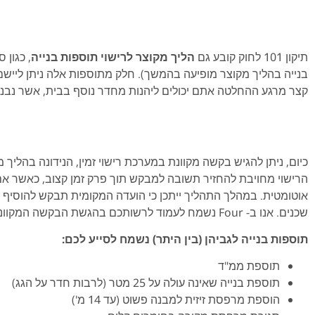
תיקון 101 לחוק קובע גם
הליך מקוצר לרישוי תוספות בנייה
, כגון
בנייה בהליך מקוצר מופיעה בהמשך). חלק מתוספות אלה ניתן ליי
קצר מרגע ההחלטה אתם יכולים ליהנות מחדר נוסף בבית, אשר נבנה
כיום, ניתן להגיש בקשה מקוונת במערכת רישוי זמין, הנידונה בהלי
הרישוי מחויבת להחזיר תשובה למבקש תוך פרק זמן קצוב, כאשר 
אוטומטית
.
במהלך התהליך ייתכן כי הועדה המקומית תבקש להוסיף אי
שכנים.
אנו ב-
Four
נשמח לעמוד לרשותכם בהגשת הבקשה המקוונ
תוספות בנייה לגביהן (בין היתר) נשמח לסייע לכם:
תוספת ממ"ד
תוספת בנייה שאינה עולה על 25 מטר (לרבות חדר על הגג)
הוספת מרפסת זיזית למבנה פשוט (עד 14 מ')