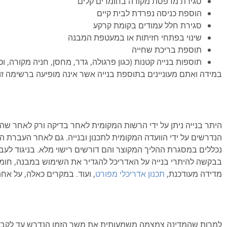
סגירת מרפסת מקורה בחומרים קלים
הוספת כניסה נפרדת לבית קיים
סגירת חלל עמודים בקומת קרקע
שינוי בפתחי חזיתות או במעטפת המבנה
תוספת בריכת שחייה
תוספות בנייה קטנות (כגון פרגולה, גדר, מחסן, חניה מקורה, וכד
במידה ואתם מעוניינים בתוספת בנייה אשר אינה מופיעה ברשימה זו
היתר בנייה ניתן על ידי הרשות המקומית לאחר בדיקה ורק לאחר שהו
הנדרשים על ידי הוועדה המקומית לתכנון ובנייה
.
נכללים במסגרת ההליך המקוצר והם דורשים רישוי מלא. בניגוד לעב
בבקשה להיתרי בנייה על האדריכל להגדיר את השימוש במבנה, חומרי 
מדידה מעודכנת,
תכנון אדריכלי מפורט
, ועוד
.
במקרים כאלה, על אחת 
למרות שהמדינה צמצמה משמעותית את משך הזמן הנדרש עד לקבלת ה