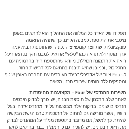
תפקידו של האדריכל המלווה את התהליך הוא להתאים באופן
מיטבי את התוספת למבנה הקיים, כך שתהיה התאמה
פונקציונלית, שתיווצר קומפוזיציה נכונה ושהתוספת תביא עמה
ערך מוסף ולא תראה כמו "טלאי" או תזיק למבנה הקיים. האדריכל
רואה את התמונה הכוללת, מוודא שהתוספת חיה בהרמוניה עם
החלל כולו, וכמובן שהיא תיבנה בהתאם לכל דרישות החוק.
ל-Four צוות של אדריכלי "בית" העובדים עם החברה באופן שוטף
ומספקים ללקוחותיה שירותי תכנון מלאים.
השירות ההנדסי של
Four
– מקצוענות מהיסודות
לאחר שלב התכנון של תוספת הבניה, יש צורך לבדוק היבטים
הנדסיים שונים. בדיקות אלה מבוצעות על ידי מהנדס אזרחי בעל
רישיון, אשר מורשה גם לחתום על התוכניות טרם הגשת הבקשה
להיתר. כך למשל, אם מדובר בתוספת ממ"ד על המהנדס לבדוק
את חיזוק הבטונים. יש להוכיח גם כי הממ"ד נבנה בהתאם לתקן